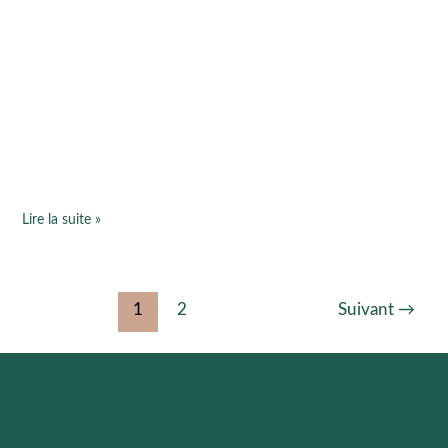
Initiation
à
la
sophrologie
pour
une
équipe
de
commerciaux
Lire la suite »
1
2
Suivant
→