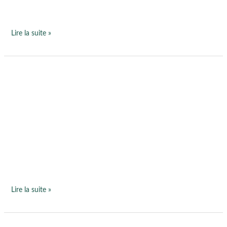
des
Temps
Lire la suite »
Sophrologie
et
sommeil
–
Librairie
Au
Fil
des
Temps
Lire la suite »