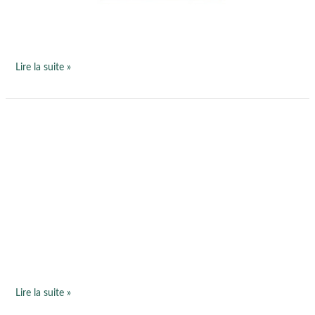
le
31
août
Lire la suite »
Soutenir
un
projet
solidaire en
prenant
soin
de
vous!
Lire la suite »