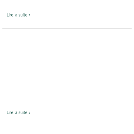
Lire la suite »
La
sophrologie
à
l’Écluse
de
Cramezeul,
Nort-
sur-
Erdre
Lire la suite »