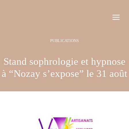
Aller
Navigation
MAI
au
des
MEN
contenu
articles
Stand sophrologie et hypnose
à “Nozay s’expose” le 31 août