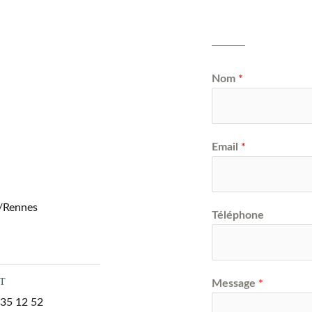
Nom
*
Email
*
s/Rennes
Téléphone
M
T
Message
*
e
4 35 12 52