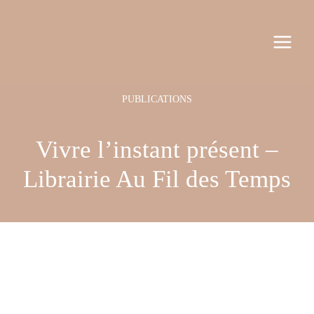
Aller
Navigation
MAI
au
des
MEN
contenu
articles
Vivre l’instant présent –
Librairie Au Fil des Temps