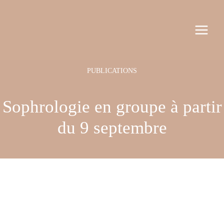
Aller
Navigation
MAI
au
des
MEN
contenu
articles
Sophrologie en groupe à partir
du 9 septembre