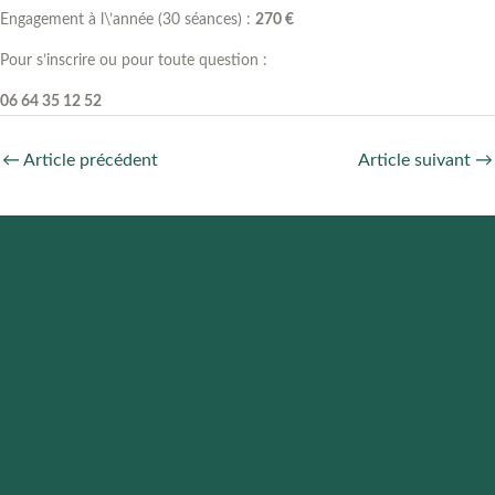
Engagement à l\’année (30 séances) :
270 €
Pour s’inscrire ou pour toute question :
06 64 35 12 52
←
Article précédent
Article suivant
→