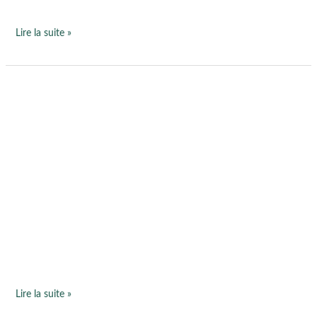
Lire la suite »
Troubles
anxieux
:
savoir
les
identifier
et
quand
consulter
un
thérapeute
Lire la suite »