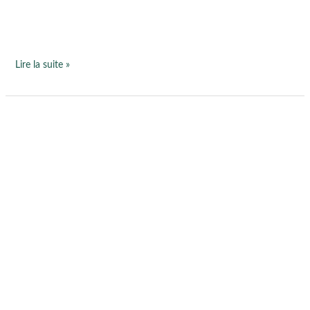
Lire la suite »
Sommeil
:
comment
retrouver
un
sommeil
réparateur