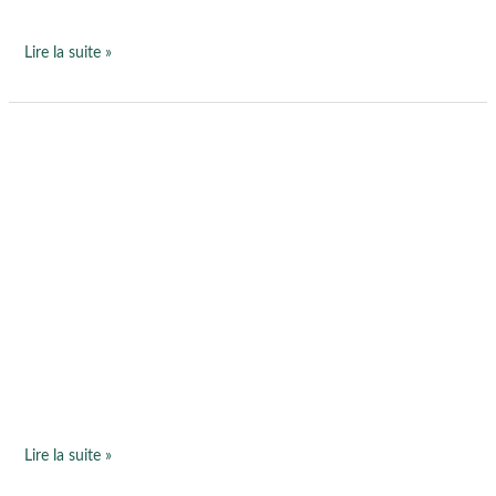
Lire la suite »
Confiance
en
soi
:
comment
la
cultiver
pour
transformer
votre
vie
Lire la suite »