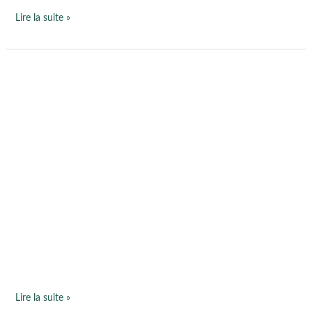
Lire la suite »
Un
cadeau
bien-
être
pour
la
fête
des
mères
!
Lire la suite »