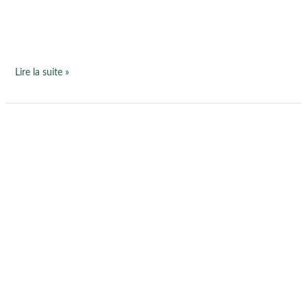
Lire la suite »
Préserver
le
bienfait
des
vacances…