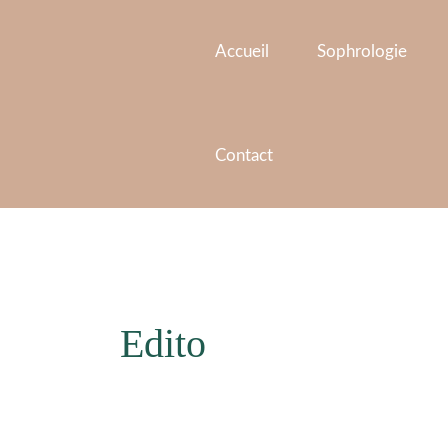
Aller
Pagination
au
d’article
Accueil
Sophrologie
contenu
Contact
Edito