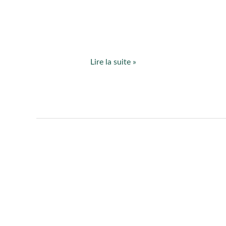
Lire la suite »
Organisation
des
séances
de
sophrologie