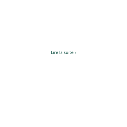
et
d’hypnose
Lire la suite »
Info
confinement