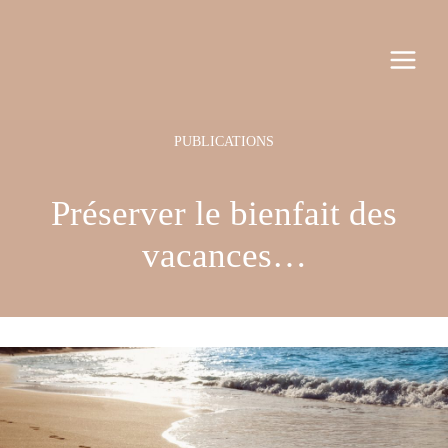
Aller
Navigation
MAI
au
des
MEN
contenu
articles
Préserver le bienfait des
vacances…