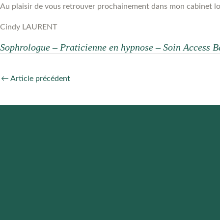
Au plaisir de vous retrouver prochainement dans mon cabinet lor
Cindy LAURENT
Sophrologue – Praticienne en hypnose – Soin Access B
←
Article précédent