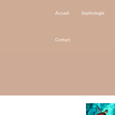
Aller
Navigation
au
des
Accueil
Sophrologie
contenu
articles
Contact