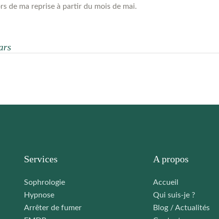
s de ma reprise à partir du mois de mai.
ars
Services
A propos
Sophrologie
Accueil
Hypnose
Qui suis-je ?
Arrêter de fumer
Blog / Actualités