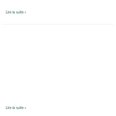
Lire la suite »
Ouverture
des
inscriptions
sophrologie
en
groupe
à
Saffré
Lire la suite »