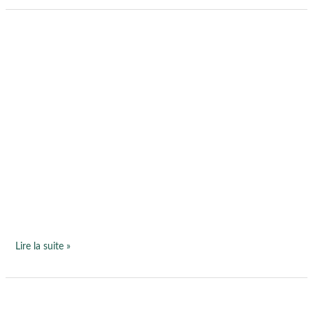
Bonne
année
2023
Lire la suite »
Prendre