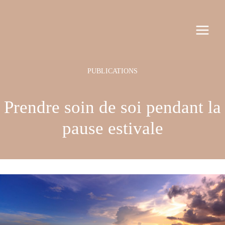
Aller
Navigation
MAI
au
des
MEN
contenu
articles
Prendre soin de soi pendant la
pause estivale