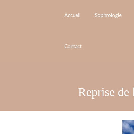
Aller
Navigation
au
des
Accueil
Sophrologie
contenu
articles
Contact
Reprise de 