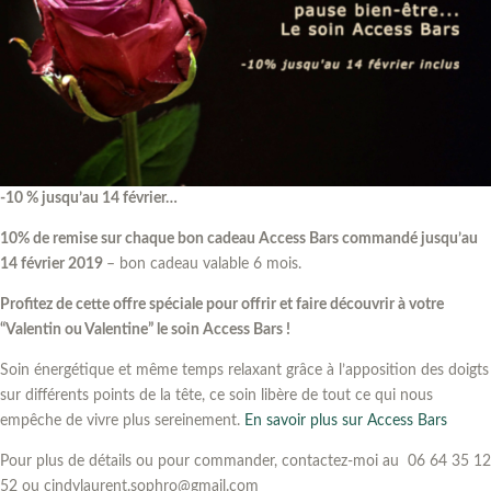
-10 % jusqu’au 14 février…
10% de remise sur chaque bon cadeau Access Bars commandé jusqu’au
14 février 2019
– bon cadeau valable 6 mois.
Profitez de cette offre spéciale pour offrir et faire découvrir à votre
“Valentin ou Valentine” le soin Access Bars !
Soin énergétique et même temps relaxant grâce à l’apposition des doigts
sur différents points de la tête, ce soin libère de tout ce qui nous
empêche de vivre plus sereinement.
En savoir plus sur Access Bars
Pour plus de détails ou pour commander, contactez-moi au 06 64 35 12
52 ou cindylaurent.sophro@gmail.com