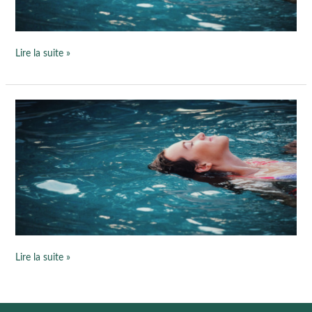
l’eau !
Lire la suite »
Découvrez
les
bienfaits
de
la
sophrologie
dans
l\’eau !
Lire la suite »