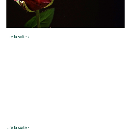
Valentin
!
Lire la suite »
Atelier
de
sophrologie
“Gestion
du
stress”
le
26
février
–
Regus
Lire la suite »