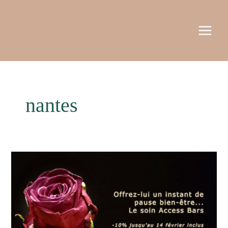
Aller
MAI
au
MEN
contenu
nantes
Soin
Access
Bars
:
offre
spéciale
Saint