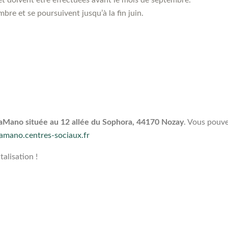
e et doivent être effectuées avant le mois de septembre.
re et se poursuivent jusqu’à la fin juin.
LaMano située au 12 allée du Sophora, 44170 Nozay
. Vous pouve
/lamano.centres-sociaux.fr
alisation !