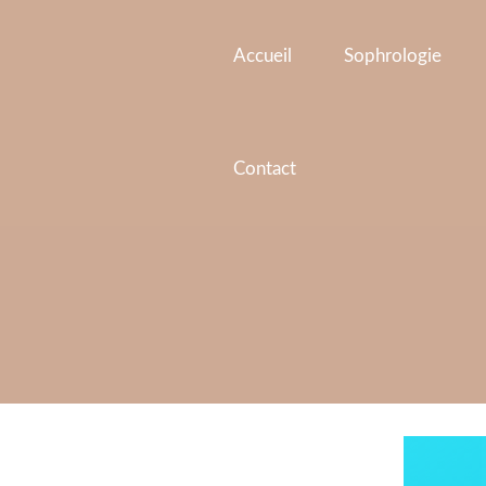
Aller
Navigation
au
des
Accueil
Sophrologie
contenu
articles
Contact