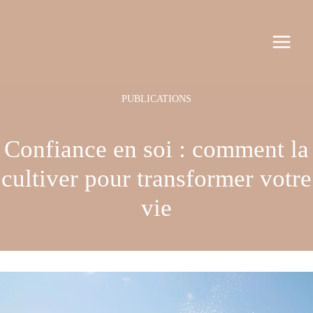
Aller
Navigation
MAI
au
des
MEN
contenu
articles
Confiance en soi : comment la
cultiver pour transformer votre
vie