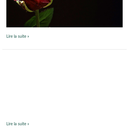
Valentin
!
Lire la suite »
Massage
et
sophrologie
à
TERRANGA
–
Nantes
Lire la suite »