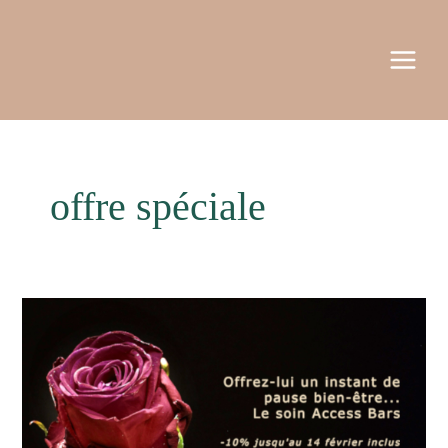
Aller
MAI
au
MEN
contenu
offre spéciale
Soin
Access
Bars
:
offre
spéciale
Saint