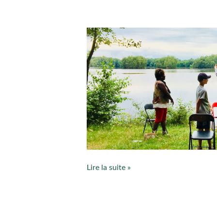
Sophrologie
en
pleine
nature
Lire la suite »