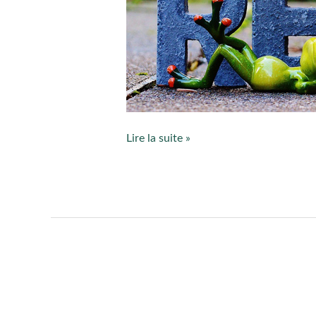
Lire la suite »
Offrez-
vous