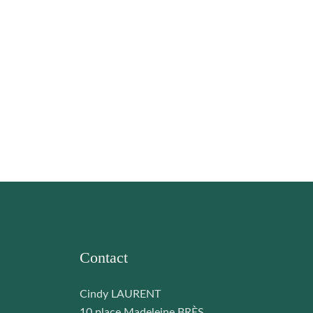
Contact
Cindy LAURENT
10 place Madeleine BRÈS