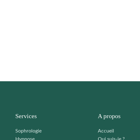
Services
A propos
Sophrologie
Accueil
Hypnose
Qui suis-je ?