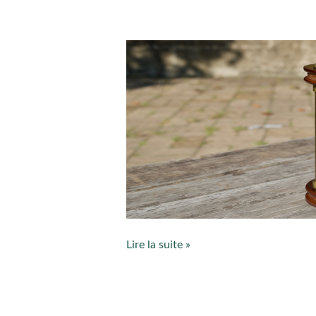
La
Slow
Life
et
vous
Lire la suite »