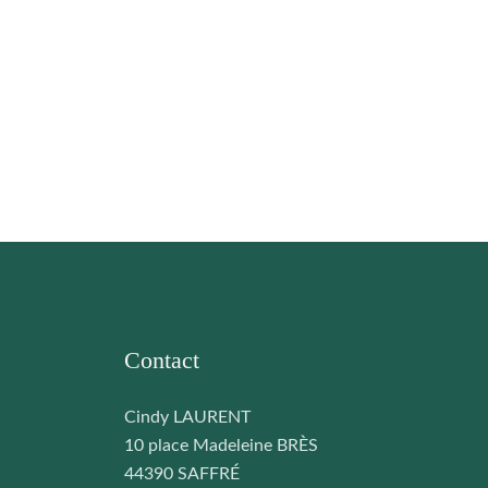
Contact
Cindy LAURENT
10 place Madeleine BRÈS
44390 SAFFRÉ