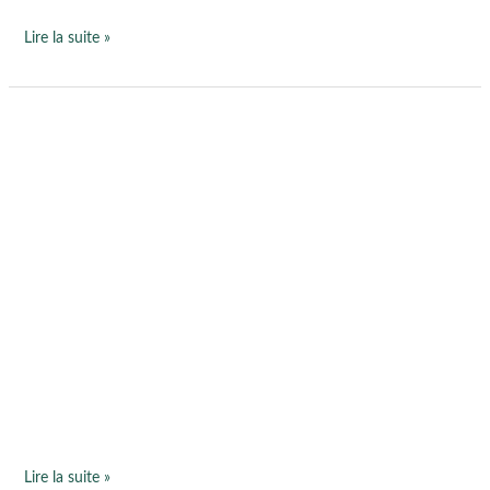
Lire la suite »
Du
nouveau
au
cabinet
à
Saffré,
la
relaxation
sonore…
Lire la suite »