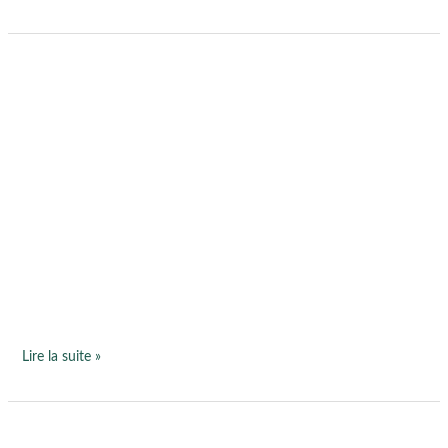
Préserver
le
bienfait
des
vacances…
Lire la suite »
Un