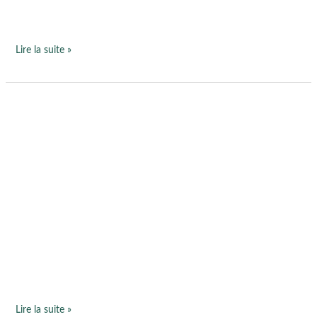
Lire la suite »
Nouveauté
pour
la
rentrée
:
sophrologie
en
groupe
à
Saffré
Lire la suite »